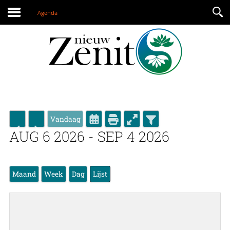
Agenda
INLOG
Gebruikersnaam
Wachtwoord
Vandaag
TOON WACHTWOORD
AUG 6 2026 - SEP 4 2026
Onthoud mij
Maand
Week
Dag
Lijst